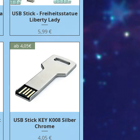
ca
USB Stick - Freiheitsstatue
Бърз преглед
Liberty Lady
Цена
5,99 €
ab 4,05€
t
USB Stick KEY K008 Silber
Бърз преглед
Chrome
Цена
4,05 €