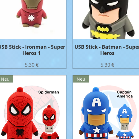
USB Stick - Ironman - Super
Бърз преглед
USB Stick - Batman - Supe
Бърз преглед
Heros 1
Heros
Цена
Цена
5,30 €
5,30 €
Neu
Neu