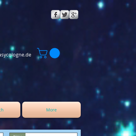
sycologne.de
ch
More