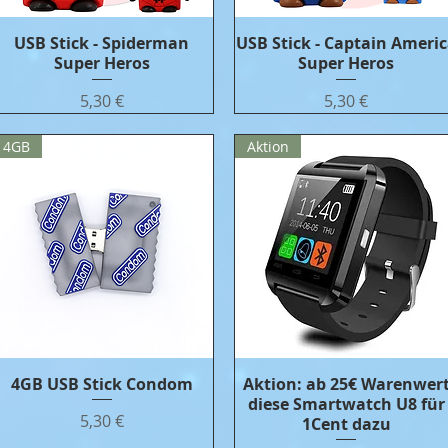
USB Stick - Spiderman
Бърз преглед
USB Stick - Captain Ameri
Бърз преглед
Super Heros
Super Heros
Цена
Цена
5,30 €
5,30 €
4GB
Aktion
4GB USB Stick Condom
Бърз преглед
Aktion: ab 25€ Warenwer
Бърз преглед
diese Smartwatch U8 für
Цена
5,30 €
1Cent dazu