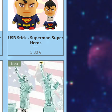
r
USB Stick - Superman Super
Бърз преглед
Heros
Цена
5,30 €
Neu