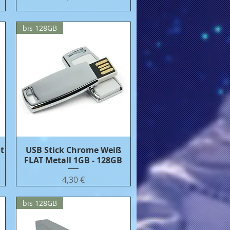
bis 128GB
t
USB Stick Chrome Weiß
Бърз преглед
FLAT Metall 1GB - 128GB
Цена
4,30 €
bis 128GB