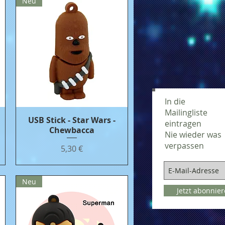
Neu
In die
Mailingliste
USB Stick - Star Wars -
Бърз преглед
eintragen
Chewbacca
Nie wieder was
verpassen
Цена
5,30 €
Neu
Jetzt abonnie