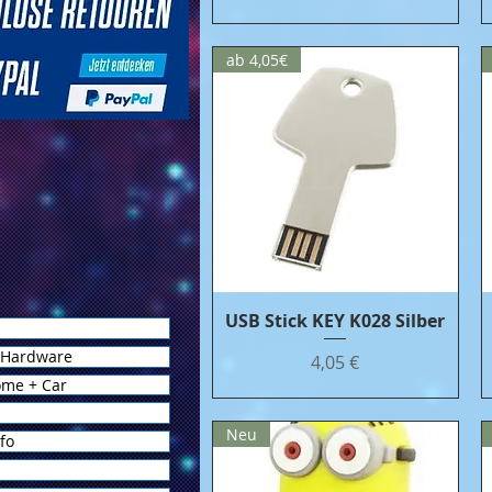
ab 4,05€
USB Stick KEY K028 Silber
Бърз преглед
 Hardware
Цена
4,05 €
ome + Car
Neu
fo