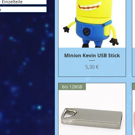
 Einzelteile
p
Minion Kevin USB Stick
Бърз преглед
Цена
5,30 €
bis 128GB