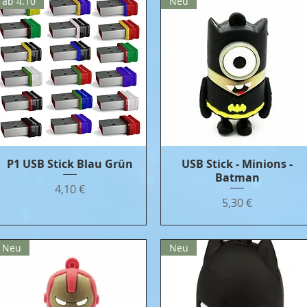
ab 4.10
Neu
P1 USB Stick Blau Grün
Бърз преглед
USB Stick - Minions -
Бърз преглед
Batman
Цена
4,10 €
Цена
5,30 €
Neu
Neu