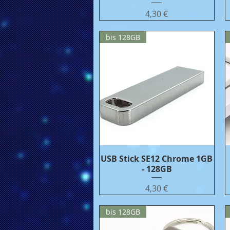
Цена
4,30 €
bis 128GB
USB Stick SE12 Chrome 1GB
Бърз преглед
- 128GB
Цена
4,30 €
bis 128GB