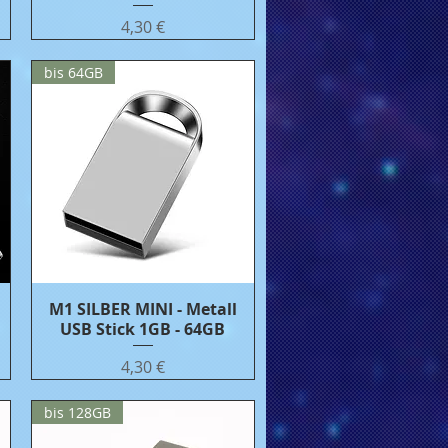
Цена
4,30 €
bis 64GB
M1 SILBER MINI - Metall
Бърз преглед
USB Stick 1GB - 64GB
Цена
4,30 €
bis 128GB