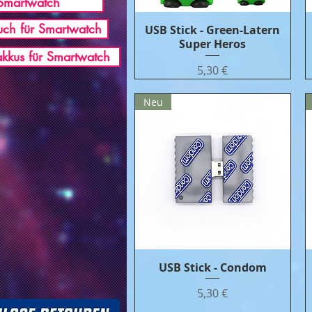
Smartwatch
ch für Smartwatch
USB Stick - Green-Latern
Бърз преглед
Super Heros
akkus für Smartwatch
Цена
5,30 €
Neu
USB Stick - Condom
Бърз преглед
Цена
5,30 €