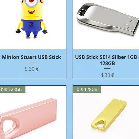
Minion Stuart USB Stick
Бърз преглед
USB Stick SE14 Silber 1GB 
Бърз преглед
128GB
Цена
5,30 €
Цена
4,30 €
bis 128GB
bis 128GB