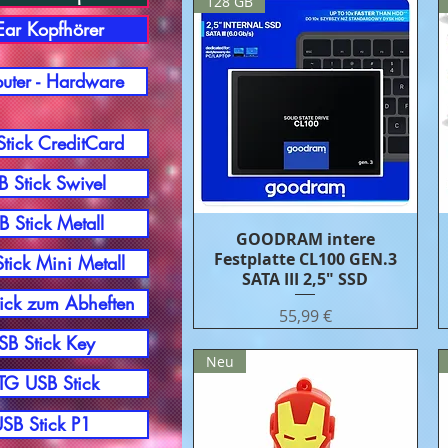
128 GB
-Ear Kopfhörer
ter - Hardware
tick CreditCard
 Stick Swivel
B Stick Metall
GOODRAM intere
Бърз преглед
Festplatte CL100 GEN.3
tick Mini Metall
SATA III 2,5″ SSD
ick zum Abheften
Цена
55,99 €
SB Stick Key
Neu
G USB Stick
SB Stick P1