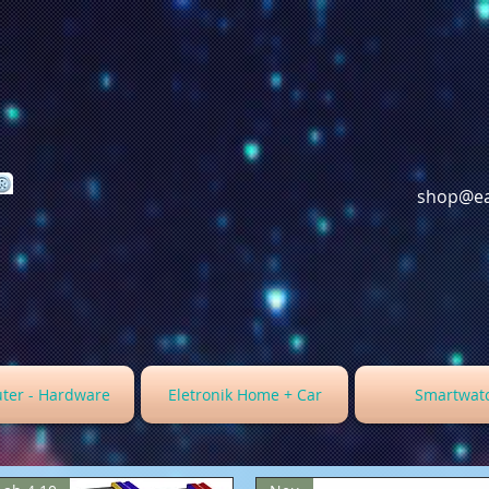
shop@ea
ter - Hardware
Eletronik Home + Car
Smartwat