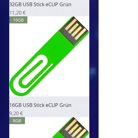
32GB USB Stick eCLIP Grün
Цена
11,20 €
16GB
16GB USB Stick eCLIP Grün
Цена
9,20 €
8GB