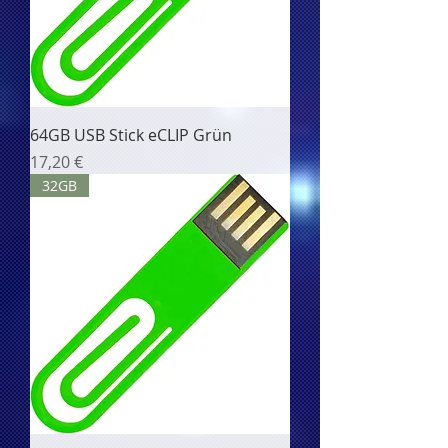
64GB USB Stick eCLIP Grün
Цена
17,20 €
32GB