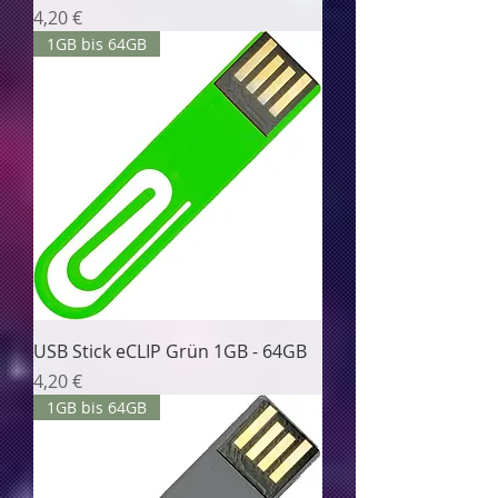
Цена
4,20 €
1GB bis 64GB
USB Stick eCLIP Grün 1GB - 64GB
Цена
4,20 €
1GB bis 64GB