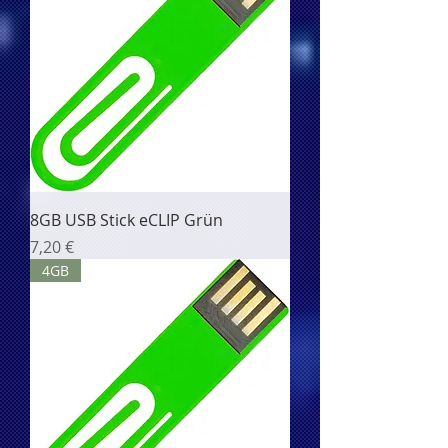
8GB USB Stick eCLIP Grün
Цена
7,20 €
4GB