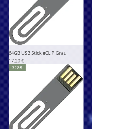
64GB USB Stick eCLIP Grau
Цена
17,20 €
32GB