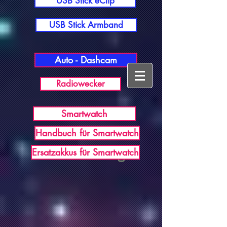
USB Stick eClip
USB Stick Armband
Auto - Dashcam
Radiowecker
Smartwatch
Handbuch für Smartwatch
USB Germany
Ersatzakkus für Smartwatch