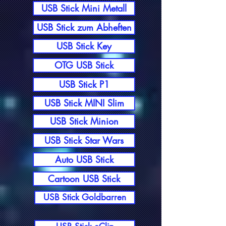
USB Stick Mini Metall
USB Stick zum Abheften
USB Stick Key
OTG USB Stick
USB Stick P1
USB Stick MINI Slim
USB Stick Minion
USB Stick Star Wars
Auto USB Stick
Cartoon USB Stick
USB Stick Goldbarren