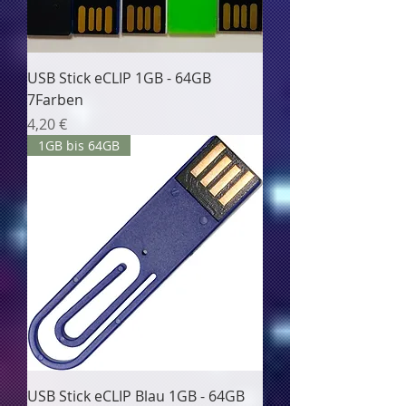
USB Stick eCLIP 1GB - 64GB
7Farben
Цена
4,20 €
1GB bis 64GB
USB Stick eCLIP Blau 1GB - 64GB