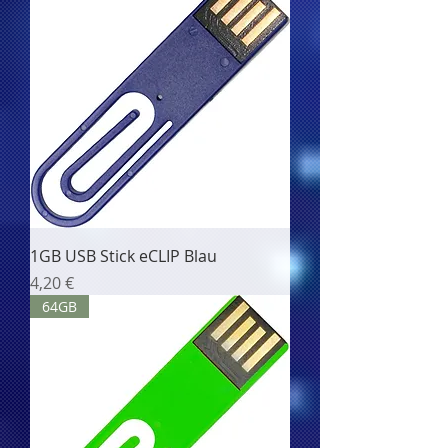
1GB USB Stick eCLIP Blau
Цена
4,20 €
64GB