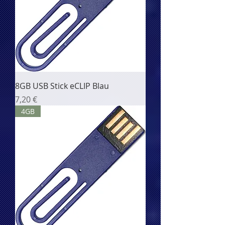
8GB USB Stick eCLIP Blau
Цена
7,20 €
4GB