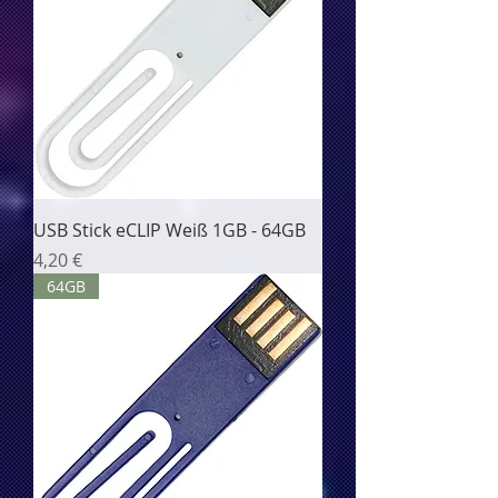
USB Stick eCLIP Weiß 1GB - 64GB
Цена
4,20 €
64GB