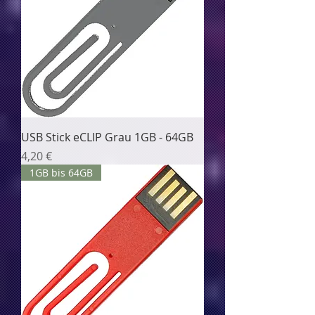
USB Stick eCLIP Grau 1GB - 64GB
Цена
4,20 €
1GB bis 64GB