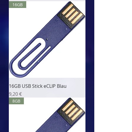
16GB
16GB USB Stick eCLIP Blau
Цена
9,20 €
8GB