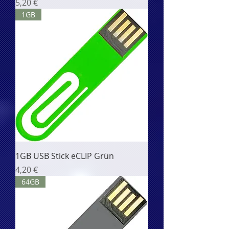
Цена
5,20 €
1GB
1GB USB Stick eCLIP Grün
Цена
4,20 €
64GB