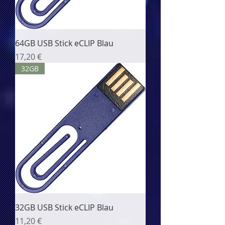
64GB USB Stick eCLIP Blau
Цена
17,20 €
32GB
32GB USB Stick eCLIP Blau
Цена
11,20 €