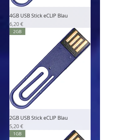
4GB USB Stick eCLIP Blau
Цена
6,20 €
2GB
2GB USB Stick eCLIP Blau
Цена
5,20 €
1GB