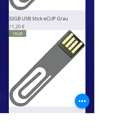
32GB USB Stick eCLIP Grau
Цена
11,20 €
16GB
16GB USB Stick eCLIP Grau
Цена
9,20 €
8GB