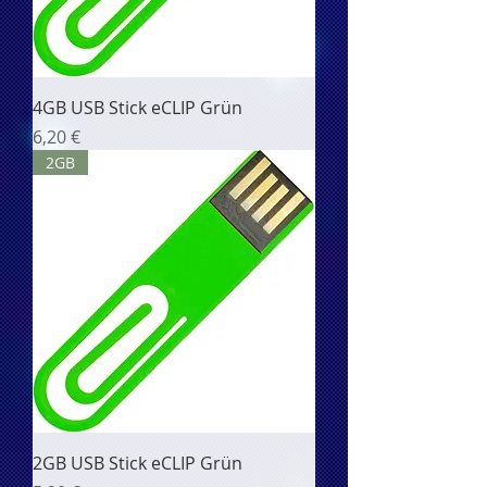
4GB USB Stick eCLIP Grün
Цена
6,20 €
2GB
2GB USB Stick eCLIP Grün