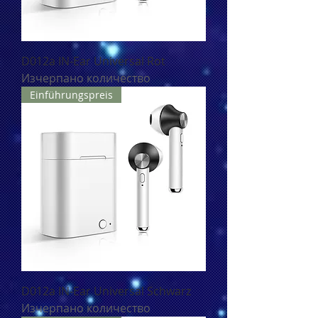
D012a IN-Ear Universal Rot
Изчерпано количество
Einführungspreis
D012a IN-Ear Universal Schwarz
Изчерпано количество