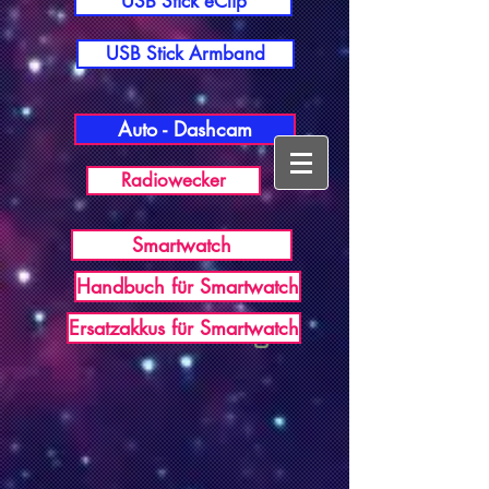
USB Stick eClip
USB Stick Armband
Auto - Dashcam
Radiowecker
Smartwatch
Handbuch für Smartwatch
USB Germany
Ersatzakkus für Smartwatch