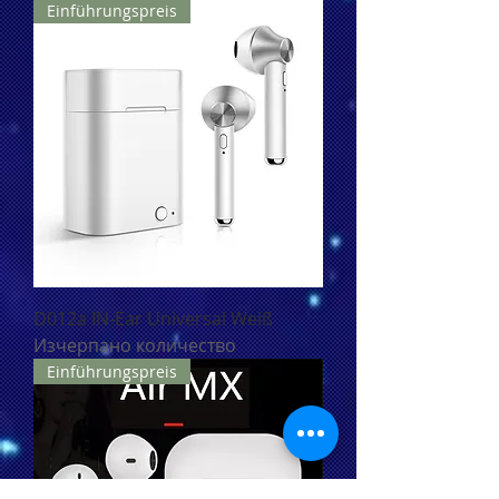
Einführungspreis
D012a IN-Ear Universal Weiß
Изчерпано количество
Einführungspreis