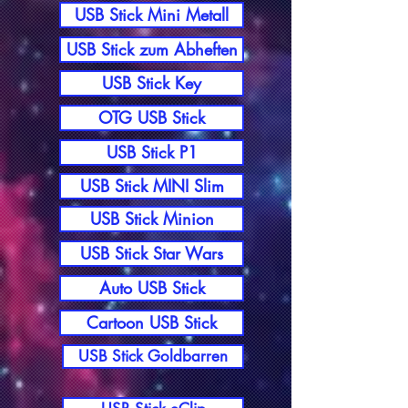
USB Stick Mini Metall
USB Stick zum Abheften
USB Stick Key
OTG USB Stick
USB Stick P1
USB Stick MINI Slim
USB Stick Minion
USB Stick Star Wars
Auto USB Stick
Cartoon USB Stick
USB Stick Goldbarren