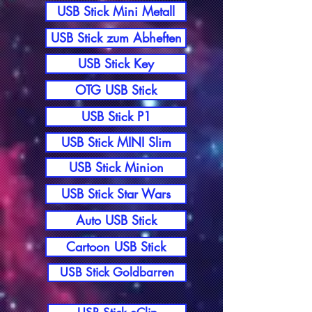
USB Stick Mini Metall
USB Stick zum Abheften
USB Stick Key
OTG USB Stick
USB Stick P1
USB Stick MINI Slim
USB Stick Minion
USB Stick Star Wars
Auto USB Stick
Cartoon USB Stick
USB Stick Goldbarren