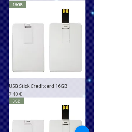
16GB
USB Stick Creditcard 16GB
Цена
7,40 €
8GB