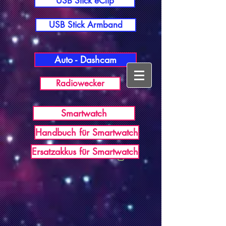
USB Stick eClip
USB Stick Armband
Auto - Dashcam
Radiowecker
Smartwatch
Handbuch für Smartwatch
USB Germany
Ersatzakkus für Smartwatch