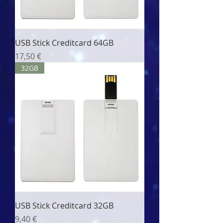
USB Stick Creditcard 64GB
Цена
17,50 €
32GB
USB Stick Creditcard 32GB
Цена
9,40 €