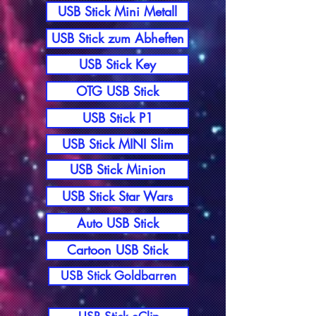
USB Stick Mini Metall
USB Stick zum Abheften
USB Stick Key
OTG USB Stick
USB Stick P1
USB Stick MINI Slim
USB Stick Minion
USB Stick Star Wars
Auto USB Stick
Cartoon USB Stick
USB Stick Goldbarren