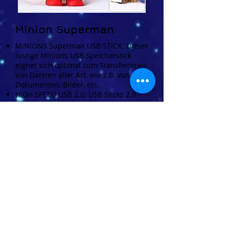
Minion Superman
MINIONS Superman USB STICK: Dieser
lustige Minions USB Speicherstick
eignet sich optimal zum Transferieren
von Dateien aller Art, wie z.B. von
Dokumenten, Bilder, etc.
HIGH SPEED USB 2.0: USB Sticks 2.0
bieten eine sehr hohe
Datenübertragungsgeschwindigkeit.
Endlich ist kein ewiges Warten auf
den Datentransfer mehr nötig!
KOMPATIBEL: Der Minions USB
Pendrive wird von allen gängigen
Software-Systemen unterstützt, wie
z.B. Windows ME oder höher und Mac
OS X. Voraussetzung ist ein
funktionierender USB Port-Anschluss.
USB Stick speichert alle Arten von
Daten wie Dokumente, Bilder,
Musikdateien, Präsentationen,