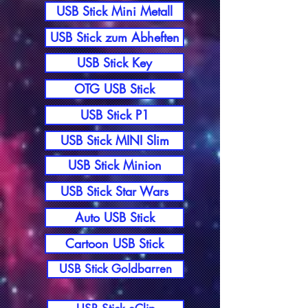
USB Stick Mini Metall
USB Stick zum Abheften
USB Stick Key
OTG USB Stick
USB Stick P1
USB Stick MINI Slim
USB Stick Minion
USB Stick Star Wars
Auto USB Stick
Cartoon USB Stick
USB Stick Goldbarren