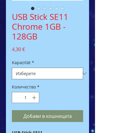
USB Stick SE11
Chrome 1GB -
128GB
Цена
4,30 €
Kapazität
*
Количество
*
Добави в кошницата
USB-Stick SE11