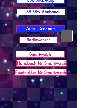
USB Stick eClip
USB Stick Armband
Auto - Dashcam
Radiowecker
Smartwatch
Handbuch für Smartwatch
USB Germany
Ersatzakkus für Smartwatch