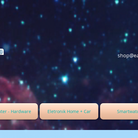
shop@ea
ter - Hardware
Eletronik Home + Car
Smartwat