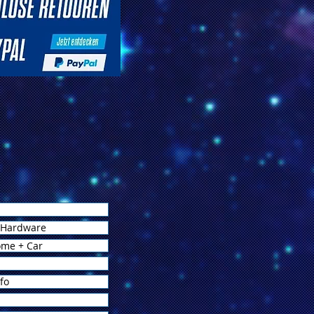
 Hardware
ome + Car
fo