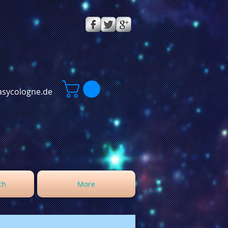
sycologne.de
ch
More