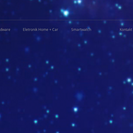
rdware
Eletronik Home + Car
Smartwatch
Kontakt 