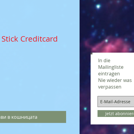
Stick Creditcard
In die
Mailingliste
eintragen
Nie wieder was
verpassen
Jetzt abonnie
ви в кошницата