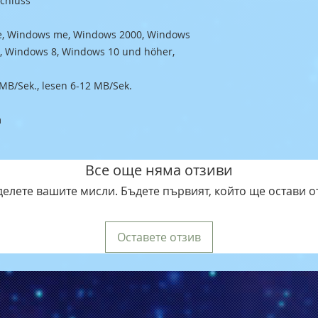
chluss
e, Windows me, Windows 2000, Windows
, Windows 8, Windows 10 und höher,
 MB/Sek., lesen 6-12 MB/Sek.
m
Все още няма отзиви
елете вашите мисли. Бъдете първият, който ще остави о
Оставете отзив