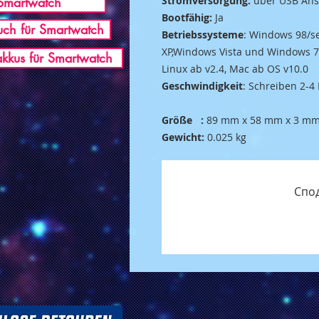
Smartwatch
Stromversorgung:
über USB Ans
Bootfähig:
Ja
ch für Smartwatch
Betriebssysteme
: Windows 98/s
XP,Windows Vista und Windows 7
akkus für Smartwatch
Linux ab v2.4, Mac ab OS v10.0
Geschwindigkeit
: Schreiben 2-4
Größe :
89 mm x 58 mm x 3 m
Gewicht:
0.025 kg
Спод