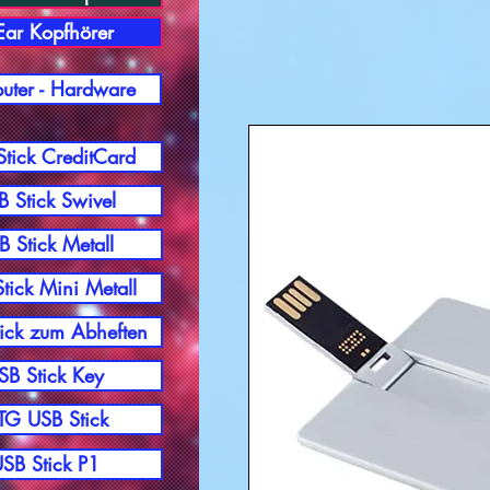
-Ear Kopfhörer
ter - Hardware
tick CreditCard
 Stick Swivel
B Stick Metall
tick Mini Metall
ick zum Abheften
SB Stick Key
G USB Stick
SB Stick P1