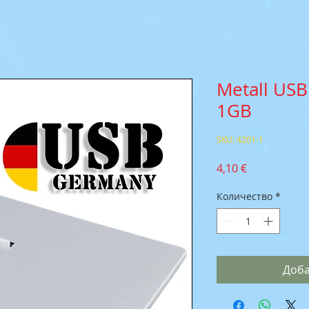
Metall USB 
1GB
SKU: 4201-1
Цена
4,10 €
Количество
*
Доба