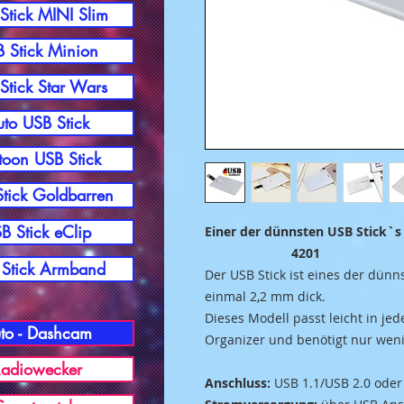
Stick MINI Slim
 Stick Minion
Stick Star Wars
to USB Stick
toon USB Stick
tick Goldbarren
B Stick eClip
Einer der dün
4201
Stick Armband
Der USB Stick ist eines der dün
einmal 2,2 mm dick.
Dieses Modell passt leicht in jed
to - Dashcam
Organizer und benötigt nur weni
adiowecker
Anschluss:
USB 1.1/USB 2.0 oder