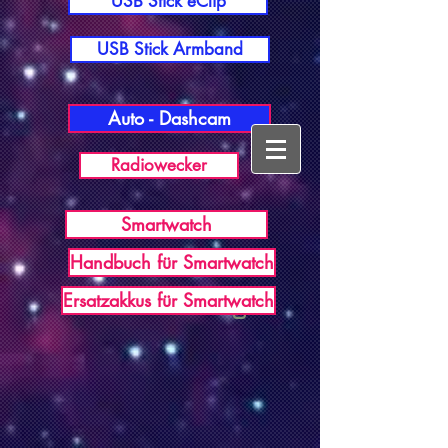
USB Stick eClip
USB Stick Armband
Auto - Dashcam
Radiowecker
Smartwatch
Handbuch für Smartwatch
USB Germany
Ersatzakkus für Smartwatch