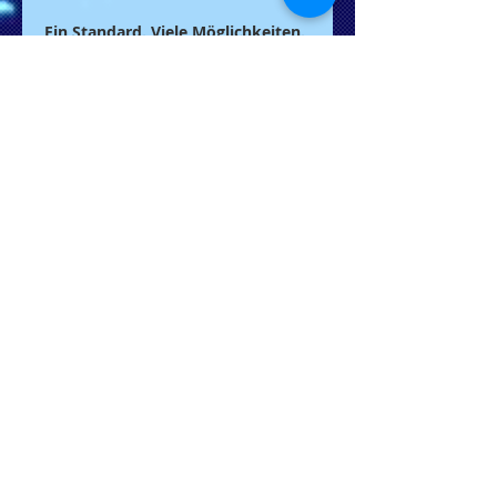
Ein Standard. Viele Möglichkeiten.
Unser Premium USB DRIVE verfügt
über die volle Cleverness des
FiLEREX-Standards: Es lässt sich
bequem abheften und kombiniert
so digitale und analoge Daten
intuitiv und leicht
wiederauffindbar.
Selbstverständlich ist es mit jedem
Computer mit USB-Anschluss
kompatibel.
------------------------------------------------
--------------------------------------
Option1 Standard-USB Stick
USB-Speicher
Innovatives Produktkonzept
Original Marken-Flash
100% CE- und FCC-konform