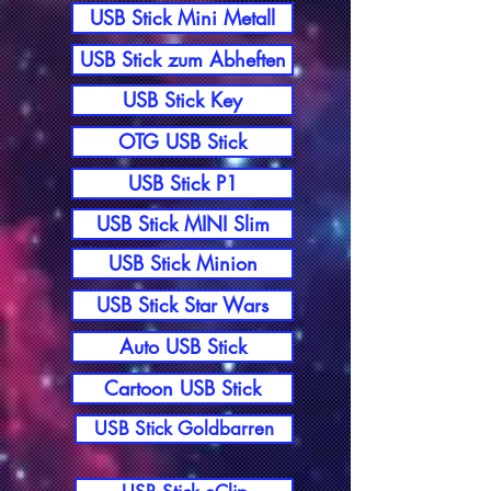
USB Stick Mini Metall
USB Stick zum Abheften
USB Stick Key
OTG USB Stick
USB Stick P1
USB Stick MINI Slim
USB Stick Minion
USB Stick Star Wars
Auto USB Stick
Cartoon USB Stick
USB Stick Goldbarren